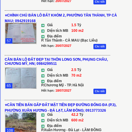
Hết hạn:
20/07/2027
Chi tiết
⭐️CHÍNH CHỦ BÁN LÔ ĐẤT KHÓM 2, PHƯỜNG TÂN THÀNH, TP CÀ
MAU; 0942919168
Giá
1.5
Tỷ
Diện tích MB
100 m2
Địa điểm
P. Tân Thành - CÀ MAU (Bạc Liêu)
57
Hết hạn:
20/07/2027
Chi tiết
CẦN BÁN LÔ ĐẤT ĐẸP TẠI THÔN LONG SƠN, PHỤNG CHÂU,
CHƯƠNG MỸ, HN; 0984299511
Giá
2.5
Tỷ
Diện tích MB
70 m2
Địa điểm
P.Chương Mỹ - TP. Hà Nội
65
Hết hạn:
18/07/2027
Chi tiết
⭐️CẦN TIỀN BÁN GẤP ĐẤT MẶT TIỀN ĐẸP ĐƯỜNG ĐỐNG ĐA (P.3),
PHƯỜNG XUÂN HƯƠNG - ĐÀ LẠT, LÂM ĐỒNG; 0913773326
Giá
42.2
Tỷ
Diện tích MB
600 m2
Địa điểm
P.Xuân Hương - Đà Lạt - LẦM ĐỒNG
108