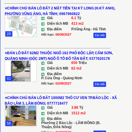
⭐️CHÍNH CHỦ BÁN LÔ ĐẤT 2 MẶT TIỀN TẠI KỲ LONG (H.KỲ ANH),
PHƯỜNG VŨNG ÁNG, HÀ TĨNH; 0967960822
Giá
6.1
Tỷ
Diện tích MB
413 m2
Địa điểm
P.Vũng Áng - Hà Tĩnh
28
Hết hạn:
06/08/2027
Chi tiết
⭐️BÁN LÔ ĐẤT 62M2 THUỘC NGÕ 162 PHỐ ĐỘC LẬP, CẨM SƠN,
QUẢNG NINH (GÓC 2MT) NGÕ Ô TÔ ĐỖ TẬN ĐẤT; 0377620178
Giá
650
Triệu
Diện tích MB
62 m2
Địa điểm
P. Cửa Ông - Quảng Ninh
41
Hết hạn:
02/08/2027
Chi tiết
⭐️CHÍNH CHỦ BÁN LÔ ĐẤT 1000M2 THỔ CƯ VEN TP.BẢO LỘC - XÃ
BẢO LÂM 3, LÂM ĐỒNG; 0777718477
Giá
3.86
Tỷ
Diện tích MB
1512 m2
Địa điểm
Phường 2 Bảo Lộc - LẦM ĐỒNG (B.
56
Thuận, ĐẮk Nông)