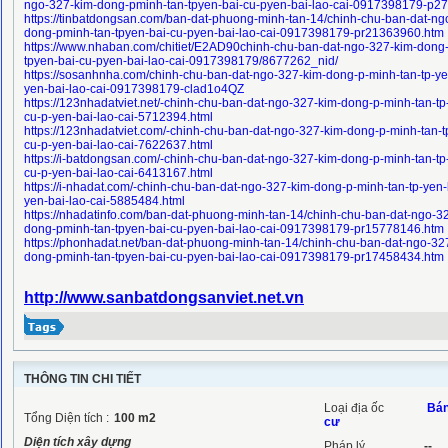
ngo-327-kim-dong-pminh-tan-tpyen-bai-cu-pyen-bai-lao-cai-0917398179-p2
https://tinbatdongsan.com/ban-dat-phuong-minh-tan-14/chinh-chu-ban-dat-ng
dong-pminh-tan-tpyen-bai-cu-pyen-bai-lao-cai-0917398179-pr21363960.htm
https://www.nhaban.com/chitiet/E2AD90chinh-chu-ban-dat-ngo-327-kim-dong
tpyen-bai-cu-pyen-bai-lao-cai-0917398179/8677262_nid/
https://sosanhnha.com/chinh-chu-ban-dat-ngo-327-kim-dong-p-minh-tan-tp-ye
yen-bai-lao-cai-0917398179-clad1o4QZ
https://123nhadatviet.net/-chinh-chu-ban-dat-ngo-327-kim-dong-p-minh-tan-tp
cu-p-yen-bai-lao-cai-5712394.html
https://123nhadatviet.com/-chinh-chu-ban-dat-ngo-327-kim-dong-p-minh-tan-t
cu-p-yen-bai-lao-cai-7622637.html
https://i-batdongsan.com/-chinh-chu-ban-dat-ngo-327-kim-dong-p-minh-tan-tp
cu-p-yen-bai-lao-cai-6413167.html
https://i-nhadat.com/-chinh-chu-ban-dat-ngo-327-kim-dong-p-minh-tan-tp-yen-
yen-bai-lao-cai-5885484.html
https://nhadatinfo.com/ban-dat-phuong-minh-tan-14/chinh-chu-ban-dat-ngo-3
dong-pminh-tan-tpyen-bai-cu-pyen-bai-lao-cai-0917398179-pr15778146.htm
https://phonhadat.net/ban-dat-phuong-minh-tan-14/chinh-chu-ban-dat-ngo-32
dong-pminh-tan-tpyen-bai-cu-pyen-bai-lao-cai-0917398179-pr17458434.htm
http://www.sanbatdongsanviet.net.vn
THÔNG TIN CHI TIẾT
Loại địa ốc
Bán
Tổng Diện tích :
100
m2
cư
Diện tích xây dựng
Pháp lý
--