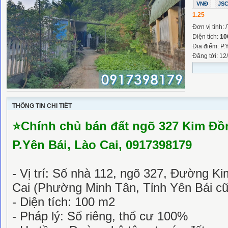
VNĐ
JS
1.25
Đơn vị tính: 
Diện tích:
10
Địa điểm: P.
Đăng tới: 12
THÔNG TIN CHI TIẾT
⭐
Chính chủ bán đất ngõ 327 Kim Đồn
P.Yên Bái, Lào Cai, 0917398179
- Vị trí: Số nhà 112, ngõ 327, Đường 
Cai (Phường Minh Tân, Tỉnh Yên Bái cũ
- Diện tích: 100 m2
- Pháp lý: Sổ riêng, thổ cư 100%