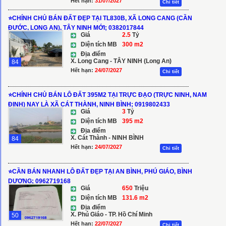
Hết hạn:
31/07/2027
Chi tiết
⭐️CHÍNH CHỦ BÁN ĐẤT ĐẸP TẠI TL830B, XÃ LONG CANG (CẦN
ĐƯỚC, LONG AN), TÂY NINH MỚI; 0382017844
Giá
2.5
Tỷ
Diện tích MB
300 m2
Địa điểm
X. Long Cang - TÂY NINH (Long An)
84
Hết hạn:
24/07/2027
Chi tiết
⭐️CHÍNH CHỦ BÁN LÔ ĐẤT 395M2 TẠI TRỰC ĐẠO (TRỰC NINH, NAM
ĐỊNH) NAY LÀ XÃ CÁT THÀNH, NINH BÌNH; 0919802433
Giá
3
Tỷ
Diện tích MB
395 m2
Địa điểm
X. Cát Thành - NINH BÌNH
84
Hết hạn:
24/07/2027
Chi tiết
⭐️CẦN BÁN NHANH LÔ ĐẤT ĐẸP TẠI AN BÌNH, PHÚ GIÁO, BÌNH
DƯƠNG; 0962719168
Giá
650
Triệu
Diện tích MB
131.6 m2
Địa điểm
X. Phú Giáo - TP. Hồ Chí Minh
50
Hết hạn:
22/07/2027
Chi tiết