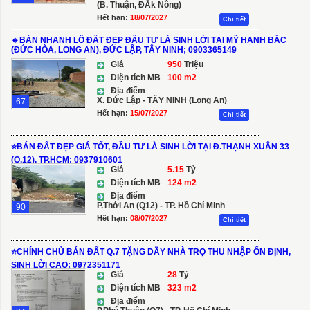
(B. Thuận, ĐẮk Nông)
Hết hạn:
18/07/2027
Chi tiết
🔹BÁN NHANH LÔ ĐẤT ĐẸP ĐẦU TƯ LÀ SINH LỜI TẠI MỸ HẠNH BẮC
(ĐỨC HÒA, LONG AN), ĐỨC LẬP, TÂY NINH; 0903365149
Giá
950
Triệu
Diện tích MB
100 m2
Địa điểm
X. Đức Lập - TÂY NINH (Long An)
67
Hết hạn:
15/07/2027
Chi tiết
⭐️BÁN ĐẤT ĐẸP GIÁ TỐT, ĐẦU TƯ LÀ SINH LỜI TẠI Đ.THẠNH XUÂN 33
(Q.12), TP.HCM; 0937910601
Giá
5.15
Tỷ
Diện tích MB
124 m2
Địa điểm
P.Thới An (Q12) - TP. Hồ Chí Minh
90
Hết hạn:
08/07/2027
Chi tiết
⭐️CHÍNH CHỦ BÁN ĐẤT Q.7 TẶNG DÃY NHÀ TRỌ THU NHẬP ỔN ĐỊNH,
SINH LỜI CAO; 0972351171
Giá
28
Tỷ
Diện tích MB
323 m2
Địa điểm