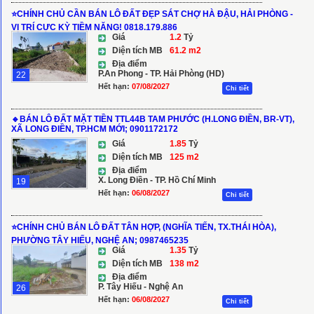
⭐️CHÍNH CHỦ CẦN BÁN LÔ ĐẤT ĐẸP SÁT CHỢ HÀ ĐẬU, HẢI PHÒNG -
VỊ TRÍ CỰC KỲ TIỀM NĂNG! 0818.179.886
Giá
1.2
Tỷ
Diện tích MB
61.2 m2
Địa điểm
P.An Phong - TP. Hải Phòng (HD)
22
Hết hạn:
07/08/2027
Chi tiết
🔹BÁN LÔ ĐẤT MẶT TIỀN TTL44B TAM PHƯỚC (H.LONG ĐIỀN, BR-VT),
XÃ LONG ĐIỀN, TP.HCM MỚI; 0901172172
Giá
1.85
Tỷ
Diện tích MB
125 m2
Địa điểm
X. Long Điền - TP. Hồ Chí Minh
19
Hết hạn:
06/08/2027
Chi tiết
⭐️CHÍNH CHỦ BÁN LÔ ĐẤT TÂN HỢP, (NGHĨA TIẾN, TX.THÁI HÒA),
PHƯỜNG TÂY HIẾU, NGHỆ AN; 0987465235
Giá
1.35
Tỷ
Diện tích MB
138 m2
Địa điểm
P. Tây Hiếu - Nghệ An
26
Hết hạn:
06/08/2027
Chi tiết