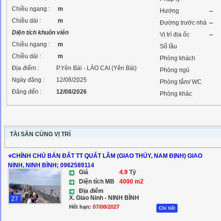
Chiều ngang :
m
Hướng
--
Chiều dài :
m
Đường trước nhà
--
Diện tích khuôn viên
Vị trí địa ốc
--
Chiều ngang :
m
Số lầu
Chiều dài :
m
Phòng khách
Địa điểm :
P.Yên Bái - LÀO CAI (Yên Bái)
Phòng ngủ
Ngày đăng :
12/08/2025
Phòng tắm/ WC
Đăng đến :
12/08/2026
Phòng khác
TÀI SẢN CÙNG VỊ TRÍ
⭐️CHÍNH CHỦ BÁN ĐẤT TT QUẤT LÂM (GIAO THỦY, NAM ĐỊNH) GIAO
NINH, NINH BÌNH; 0962589114
Giá
4.9
Tỷ
Diện tích MB
4000 m2
Địa điểm
X. Giao Ninh - NINH BÌNH
27
Hết hạn:
07/08/2027
Chi tiết