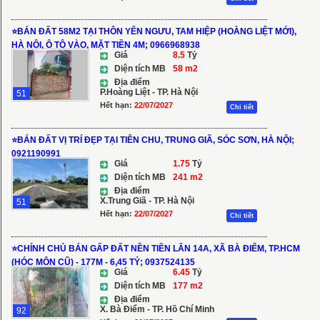
⭐️BÁN ĐẤT 58M2 TẠI THÔN YÊN NGƯU, TAM HIỆP (HOÀNG LIỆT MỚI),
HÀ NỘI, Ô TÔ VÀO, MẶT TIỀN 4M; 0966968938
Giá
8.5
Tỷ
Diện tích MB
58 m2
Địa điểm
P.Hoàng Liệt - TP. Hà Nội
51
Hết hạn:
22/07/2027
Chi tiết
⭐️BÁN ĐẤT VỊ TRÍ ĐẸP TẠI TIÊN CHU, TRUNG GIÃ, SÓC SƠN, HÀ NỘI;
0921190991
Giá
1.75
Tỷ
Diện tích MB
241 m2
Địa điểm
X.Trung Giã - TP. Hà Nội
51
Hết hạn:
22/07/2027
Chi tiết
⭐️CHÍNH CHỦ BÁN GẤP ĐẤT NỀN TIỀN LÂN 14A, XÃ BÀ ĐIỂM, TP.HCM
(HÓC MÔN CŨ) - 177M - 6,45 TỶ; 0937524135
Giá
6.45
Tỷ
Diện tích MB
177 m2
Địa điểm
X. Bà Điểm - TP. Hồ Chí Minh
92