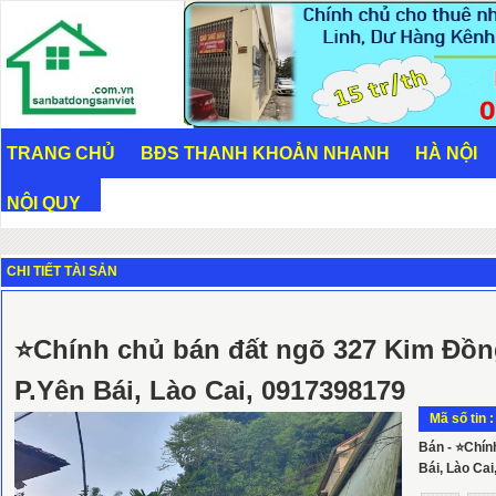
TRANG CHỦ
BĐS THANH KHOẢN NHANH
HÀ NỘI
NỘI QUY
CHI TIẾT TÀI SẢN
⭐Chính chủ bán đất ngõ 327 Kim Đồng
P.Yên Bái, Lào Cai, 0917398179
Mã số tin 
Bán - ⭐Chính
Bái, Lào Ca