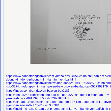
https://www.sanbatdongsanviet.com.vn/nha-dat/34051/chinh-chu-ban-dat-sieu-
duong-kim-dong-phuong-minh-tan-tinh-yen-bai.html
https://www.sanbatdongsanviet.net.vn/nha-dat/32586/%E2%AD%90chinh-chu
ngo-327-kim-dong-p-minh-tan-tp-yen-bai-cu-p-yen-bai-lao-cai-0917398179.h
https://tinbds.com/ban-dat/yen-bai/yen-bai/1185
https://nhadat24h.com/chinh-chu-ban-dat-ngo-327-kim-dong-p-minh-tan-tp-ye
yen-bai-lao-cai-0917398179-bds3282387.html
https://alinhadat.vn/ban/chinh-chu-ban-dat-ngo-327-kim-dong-pminh-tan-tpyen
pyen-bai-lao-cai-0917398179-1350394
https://tinchinhchu.net/1-ban-dat-phuong-minh-tan-yen-bai-yb-yen-bai/chinh-