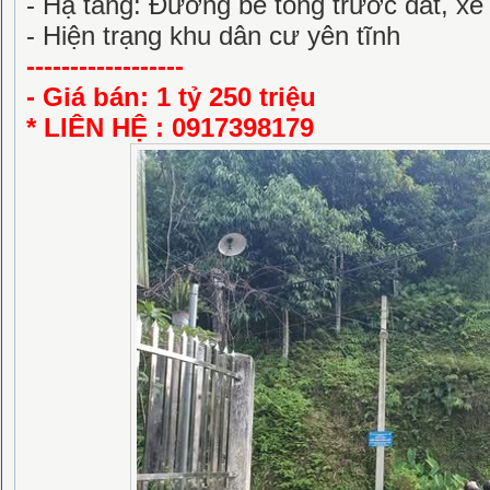
- Hạ tầng: Đường bê tông trước đất, xe 
- Hiện trạng khu dân cư yên tĩnh
------------------
- Giá bán: 1 tỷ 250 triệu
* LIÊN HỆ : 0917398179