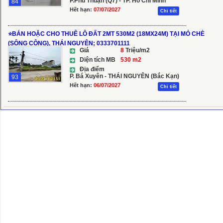
P.Phú Thuận (Q7) - TP. Hồ Chí Minh
84
Hết hạn:
07/07/2027
Chi tiết
⭐️BÁN HOẶC CHO THUÊ LÔ ĐẤT 2MT 530M2 (18MX24M) TẠI MỎ CHÈ
(SÔNG CÔNG), THÁI NGUYÊN; 0333701111
Giá
8
Triệu/m2
Diện tích MB
530 m2
Địa điểm
P. Bá Xuyên - THÁI NGUYÊN (Bắc Kạn)
93
Hết hạn:
06/07/2027
Chi tiết