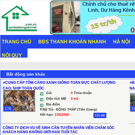
TRANG CHỦ
BĐS THANH KHOẢN NHANH
HÀ NỘI
NỘI QUY
Bất động sản khác
⭐️CUNG CẤP TÔM CÀNG XANH GIỐNG TOÀN ĐỰC CHẤT LƯỢNG
⭐B
CAO, SHIP TOÀN QUỐC
NA
Giá
0
Thỏa thuận
Diện tích MB
0 m2
Địa điểm
176
2
P.Mỹ Trà - ĐỒNG THÁP (Tiền Giang)
Hết hạn:
13/5/2026
Chi tiết
CÔNG TY DỊCH VỤ VỆ SINH CẦN TUYỂN NHÂN VIÊN CHĂM SÓC
KHÁCH HÀNG KHÔNG GIỚI HẠN TUỔI TÁC