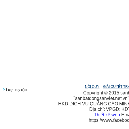
NỘI QUY
GIẢI QUYẾT T
13355347
Lượt truy cập :
Copyright © 2015 san
"sanbatdongsanviet.net.vn" 
HKD DỊCH VỤ QUẢNG CÁO MINH ANH
Địa chỉ: VPGD: KĐ
Thiết kế web
Ema
https://www.faceb