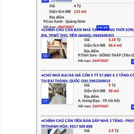
68
Giá
4
Tỷ
Diện tích MB
123 m2
Địa điểm
P.Cao Xanh - Quảng Ninh
Hết hạn:
26/07/2027
Chi tiết
⭐️CHÍNH CHỦ CẦN BÁN NHÀ TẠI PHƯỜNG THỚI SƠN
(P.6, TP.MỸ THO, TIỀN GIANG); 0945948303
Giá
3.18
Tỷ
Diện tích MB
66.4 m2
Địa điểm
P.Thới Sơn - ĐỒNG THÁP (Tiền G
55
Hết hạn:
24/07/2027
C
⭐️CHỦ NHÀ ĐẠI HẠ GIÁ CÒN 5 TỶ 57,9M2 X 3 TẦNG 
TẠI ĐẠI THÀNH, QUỐC OAI; 0962268610
Giá
5
Tỷ
Diện tích MB
58 m2
Địa điểm
X. Hưng Đạo - TP. Hà Nội
77
Hết hạn:
23/07/2027
C
⭐️CHÍNH CHỦ CẦN TIỀN BÁN GẤP NHÀ 3 TẦNG - PHƯ
TP.THANH HÓA; 0917 589 888
Giá
2.5
Tỷ