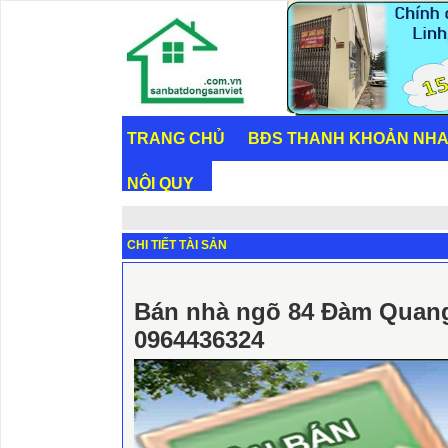
TRANG CHỦ
BĐS THANH KHOẢN NH
NỘI QUY
CHI TIẾT TÀI SẢN
Bán nhà ngõ 84 Đàm Quang
0964436324