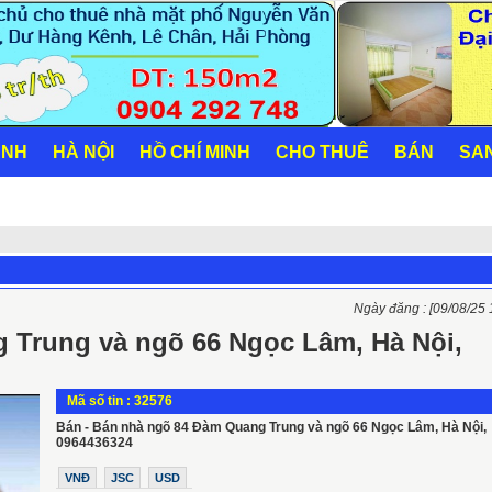
ANH
HÀ NỘI
HỒ CHÍ MINH
CHO THUÊ
BÁN
SA
Ngày đăng :
[09/08/25
 Trung và ngõ 66 Ngọc Lâm, Hà Nội,
Mã số tin : 32576
Bán - Bán nhà ngõ 84 Đàm Quang Trung và ngõ 66 Ngọc Lâm, Hà Nội,
0964436324
VNĐ
JSC
USD