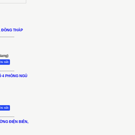
, ĐỒNG THÁP
iang)
hi tiết
CÓ 4 PHÒNG NGỦ
hi tiết
ỜNG ĐIỆN BIÊN,