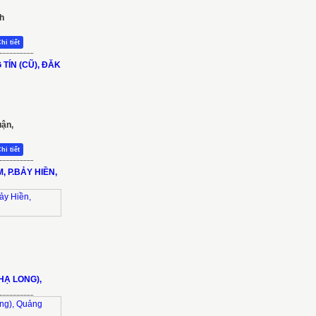
nh
hi tiết
TÍN (CŨ), ĐĂK
uận,
hi tiết
 P.BẢY HIỀN,
(HẠ LONG),