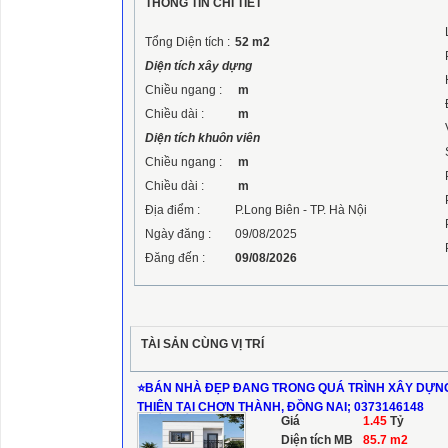
THÔNG TIN CHI TIẾT
Tổng Diện tích :
52
m2
Diện tích xây dựng
Chiều ngang :
m
Chiều dài :
m
Diện tích khuôn viên
Chiều ngang :
m
Chiều dài :
m
Địa điểm :
P.Long Biên - TP. Hà Nội
Ngày đăng :
09/08/2025
Đăng đến :
09/08/2026
TÀI SẢN CÙNG VỊ TRÍ
⭐️BÁN NHÀ ĐẸP ĐANG TRONG QUÁ TRÌNH XÂY DỰN
THIỆN TẠI CHƠN THÀNH, ĐỒNG NAI; 0373146148
Giá
1.45
Tỷ
Diện tích MB
85.7 m2