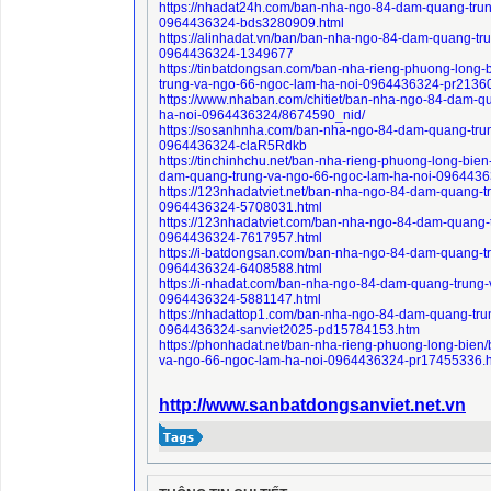
https://nhadat24h.com/ban-nha-ngo-84-dam-quang-trun
0964436324-bds3280909.html
https://alinhadat.vn/ban/ban-nha-ngo-84-dam-quang-tr
0964436324-1349677
https://tinbatdongsan.com/ban-nha-rieng-phuong-long
trung-va-ngo-66-ngoc-lam-ha-noi-0964436324-pr2136
https://www.nhaban.com/chitiet/ban-nha-ngo-84-dam-q
ha-noi-0964436324/8674590_nid/
https://sosanhnha.com/ban-nha-ngo-84-dam-quang-tru
0964436324-claR5Rdkb
https://tinchinhchu.net/ban-nha-rieng-phuong-long-bie
dam-quang-trung-va-ngo-66-ngoc-lam-ha-noi-096443
https://123nhadatviet.net/ban-nha-ngo-84-dam-quang-t
0964436324-5708031.html
https://123nhadatviet.com/ban-nha-ngo-84-dam-quang-
0964436324-7617957.html
https://i-batdongsan.com/ban-nha-ngo-84-dam-quang-t
0964436324-6408588.html
https://i-nhadat.com/ban-nha-ngo-84-dam-quang-trung
0964436324-5881147.html
https://nhadattop1.com/ban-nha-ngo-84-dam-quang-tru
0964436324-sanviet2025-pd15784153.htm
https://phonhadat.net/ban-nha-rieng-phuong-long-bie
va-ngo-66-ngoc-lam-ha-noi-0964436324-pr17455336.
http://www.sanbatdongsanviet.net.vn