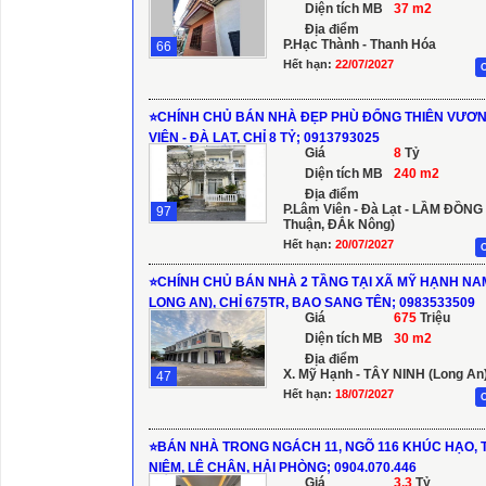
Diện tích MB
37 m2
Địa điểm
P.Hạc Thành - Thanh Hóa
66
Hết hạn:
22/07/2027
C
⭐️CHÍNH CHỦ BÁN NHÀ ĐẸP PHÙ ĐỔNG THIÊN VƯƠNG 
VIÊN - ĐÀ LẠT, CHỈ 8 TỶ; 0913793025
Giá
8
Tỷ
Diện tích MB
240 m2
Địa điểm
P.Lâm Viên - Đà Lạt - LẦM ĐỒNG 
97
Thuận, ĐẮk Nông)
Hết hạn:
20/07/2027
C
⭐️CHÍNH CHỦ BÁN NHÀ 2 TẦNG TẠI XÃ MỸ HẠNH NA
LONG AN), CHỈ 675TR, BAO SANG TÊN; 0983533509
Giá
675
Triệu
Diện tích MB
30 m2
Địa điểm
X. Mỹ Hạnh - TÂY NINH (Long An
47
Hết hạn:
18/07/2027
C
⭐️BÁN NHÀ TRONG NGÁCH 11, NGÕ 116 KHÚC HẠO, T
NIỆM, LÊ CHÂN, HẢI PHÒNG; 0904.070.446
Giá
3.3
Tỷ