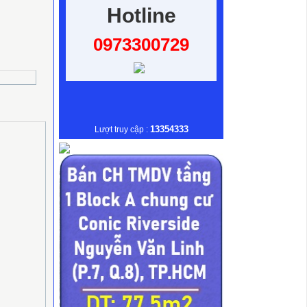
Hotline
0973300729
13354333
Lượt truy cập :