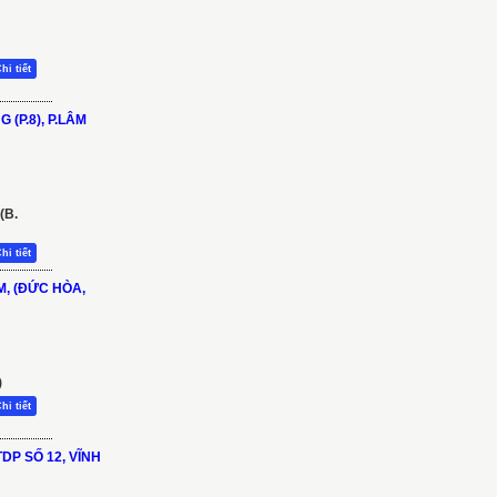
hi tiết
(P.8), P.LÂM
(B.
hi tiết
M, (ĐỨC HÒA,
)
hi tiết
DP SỐ 12, VĨNH