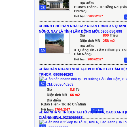
Địa điểm
P.Chơn Thành - TP. Đồng Nai (Bì
28
Phước)
Hết hạn:
06/08/2027
C
⭐️CHÍNH CHỦ BÁN NHÀ CẤP 4 GẦN UBND XÃ QUẢNG 
NÔNG, NAY LÀ TỈNH LÂM ĐỒNG MỚI; 0906.050.698
Giá
800
Triệu
Diện tích MB
258 m2
Địa điểm
X. Quảng Tín - LẦM ĐỒNG (B. Th
39
ĐẮk Nông)
Hết hạn:
28/07/2027
C
⭐️CẦN BÁN NHANH NHÀ TẠI D9 ĐƯỜNG GÒ CẤM ĐỆM,
TP.HCM; 0909646263
57
Giá
8.8
Tỷ
Diện tích MB
66 m2
Địa điểm
P.Bảy Hiền - TP. Hồ Chí Minh
Hết hạn:
27/07/2027
Chi tiết
⭐️BÁN NHÀ VỊ TRÍ ĐẸP TẠI TỔ 70, KHU 6, CAO XANH 
QUẢNG NINH; 0336069688