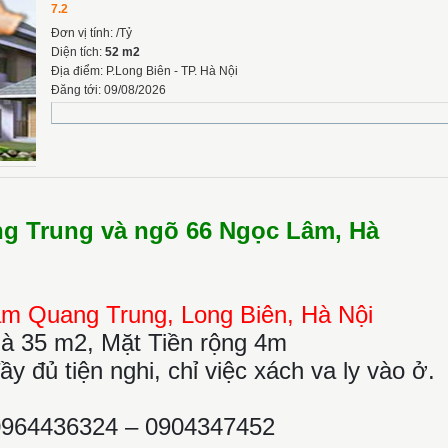
7.2
Đơn vị tính: /Tỷ
Diện tích:
52 m2
Địa điểm: P.Long Biên - TP. Hà Nội
Đăng tới: 09/08/2026
g Trung và ngõ 66 Ngọc Lâm, Hà
àm Quang Trung, Long Biên, Hà Nội
hà 35 m2, Mặt Tiền rộng 4m
đầy đủ tiện nghi, chỉ việc xách va ly vào ở.
0964436324 – 0904347452