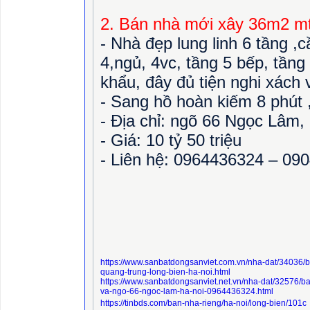
2.
Bán nhà mới xây 36m2 mt
- Nhà đẹp lung linh 6 tầng ,
4,ngủ, 4vc, tầng 5 bếp, tầng
khẩu, đây đủ tiện nghi xách 
- Sang hồ hoàn kiếm 8 phút 
- Địa chỉ: ngõ 66 Ngọc Lâm
- Giá: 10 tỷ 50 triệu
- Liên hệ:
0964436324 – 09
https://www.sanbatdongsanviet.com.vn/nha-dat/34036/
quang-trung-long-bien-ha-noi.html
https://www.sanbatdongsanviet.net.vn/nha-dat/32576/
va-ngo-66-ngoc-lam-ha-noi-0964436324.html
https://tinbds.com/ban-nha-rieng/ha-noi/long-bien/101c