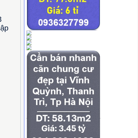
3
hập