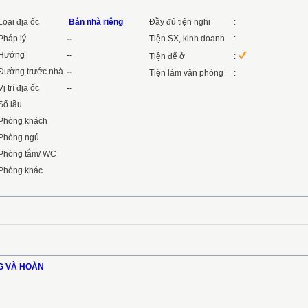
Loại địa ốc
Bán nhà riêng
Đầy đủ tiện nghi
:
Pháp lý
--
Tiện SX, kinh doanh
:
Hướng
--
Tiện để ở
:
Đường trước nhà
--
Tiện làm văn phòng
:
Vị trí địa ốc
--
Số lầu
Phòng khách
Phòng ngủ
Phòng tắm/ WC
Phòng khác
G VÀ HOÀN