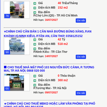
Giá
40
Triệu/Tháng
Diện tích MB
152 m2
Địa điểm
P.Chợ Lớn (Q5) - TP. Hồ Chí Minh
76
Hết hạn:
16/07/2027
Chi tiết
⭐️CHÍNH CHỦ CẦN BÁN 1 CĂN NHÀ ĐƯỜNG BÚNG XÁNG, P.AN
KHÁNH (Q.NINH KIỀU), P.TÂN AN, CẦN THƠ; 0358125152
Giá
42
Tỷ
Diện tích MB
518 m2
Địa điểm
P.Ninh Kiều - TP. Cần Thơ
98
Hết hạn:
14/07/2027
Chi tiết
🏢 CHO THUÊ NHÀ MẶT PHỐ 103 NGUYỄN ĐỨC CẢNH, P. TƯƠNG
MAI, TP. HÀ NỘI; 0868 020 000
Giá
0
Thỏa thuận
Diện tích MB
300 m2
Địa điểm
P.Tương Mai - TP. Hà Nội
66
Hết hạn:
09/07/2027
Chi tiết
🔹CHÍNH CHỦ CHO THUÊ MBKD HOẶC LÀM VĂN PHÒNG TẠI PHỐ