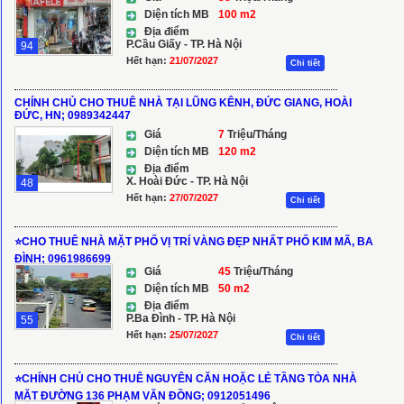
Diện tích MB
100 m2
Địa điểm
P.Cầu Giấy - TP. Hà Nội
94
Hết hạn:
21/07/2027
Chi tiết
CHÍNH CHỦ CHO THUÊ NHÀ TẠI LŨNG KÊNH, ĐỨC GIANG, HOÀI
ĐỨC, HN; 0989342447
Giá
7
Triệu/Tháng
Diện tích MB
120 m2
Địa điểm
X. Hoài Đức - TP. Hà Nội
48
Hết hạn:
27/07/2027
Chi tiết
⭐️CHO THUÊ NHÀ MẶT PHỐ VỊ TRÍ VÀNG ĐẸP NHẤT PHỐ KIM MÃ, BA
ĐÌNH; 0961986699
Giá
45
Triệu/Tháng
Diện tích MB
50 m2
Địa điểm
P.Ba Đình - TP. Hà Nội
55
Hết hạn:
25/07/2027
Chi tiết
⭐️CHÍNH CHỦ CHO THUÊ NGUYÊN CĂN HOẶC LẺ TẦNG TÒA NHÀ
MẶT ĐƯỜNG 136 PHẠM VĂN ĐỒNG; 0912051496