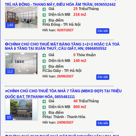
TRÌ, HÀ ĐÔNG - THANG MÁY, ĐIỀU HÒA ÂM TRẦN; 0936552442
Giá
25
Triệu/Tháng
Diện tích MB
216 m2
Địa điểm
P.Hà Đông - TP. Hà Nội
146
Hết hạn:
02/07/2027
Chi tiết
🌻CHÍNH CHỦ CHO THUÊ MẶT BẰNG TẦNG 1+2+3 HOẶC CẢ TOÀ
NHÀ 6 TẦNG TẠI XUÂN THUỶ, CẦU GIẤY, HN; 0966850552
Giá
0
Thỏa thuận
Diện tích MB
140 m2
Địa điểm
P.Cầu Giấy - TP. Hà Nội
112
Hết hạn:
26/06/2027
Chi tiết
⭐CHÍNH CHỦ CHO THUÊ TÒA NHÀ 7 TẦNG (MBKD ĐẸP) TẠI TRIỆU
QUỐC ĐẠT, TP.THANH HÓA, 0855481111
Giá
40
Triệu/Tháng
Diện tích MB
800 m2
Địa điểm
P.Hạc Thành - Thanh Hóa
85
Hết hạn:
24/06/2027
Chi tiết