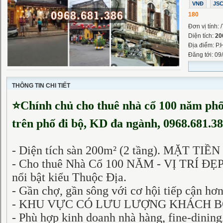
VNĐ
JS
180
Đơn vị tính: 
Diện tích:
20
Địa điểm: P.
Đăng tới: 09
THÔNG TIN CHI TIẾT
⭐
Chính chủ cho thuê nhà cổ 100 năm phố 
trên phố đi bộ, KD đa ngành, 0968.681.3
- Diện tích sàn 200m² (2 tầng). MẶT TIỀ
- Cho thuê Nhà Cổ 100 NĂM - VỊ TRÍ ĐẸP 
nổi bật kiểu Thuộc Địa.
- Gần chợ, gần sông với cơ hội tiếp cận hơn
- KHU VỰC CÓ LƯU LƯỢNG KHÁCH 
- Phù hợp kinh doanh nhà hàng, fine-dining,