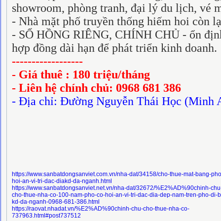
showroom, phòng tranh, đại lý du lịch, vé má
- Nhà mặt phố truyền thống hiếm hoi còn l
- SỔ HỒNG RIÊNG, CHÍNH CHỦ - ổn định, 
hợp đồng dài hạn để phát triển kinh doanh.
------------------
- Giá thuê : 180 triệu/tháng
- Liên hệ chính chủ: 0968 681 386
- Địa chỉ: Đường Nguyễn Thái Học (Minh 
https://www.sanbatdongsanviet.com.vn/nha-dat/34158/cho-thue-mat-bang-pho
hoi-an-vi-tri-dac-diakd-da-nganh.html
https://www.sanbatdongsanviet.net.vn/nha-dat/32672/%E2%AD%90chinh-chu
cho-thue-nha-co-100-nam-pho-co-hoi-an-vi-tri-dac-dia-dep-nam-tren-pho-di-b
kd-da-nganh-0968-681-386.html
https://raovat.nhadat.vn/%E2%AD%90chinh-chu-cho-thue-nha-co-
737963.html#post737512