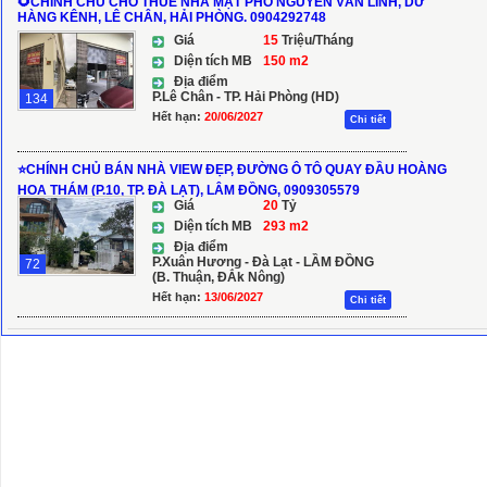
🌻CHÍNH CHỦ CHO THUÊ NHÀ MẶT PHỐ NGUYỄN VĂN LINH, DƯ
HÀNG KÊNH, LÊ CHÂN, HẢI PHÒNG. 0904292748
Giá
15
Triệu/Tháng
Diện tích MB
150 m2
Địa điểm
P.Lê Chân - TP. Hải Phòng (HD)
134
Hết hạn:
20/06/2027
Chi tiết
⭐CHÍNH CHỦ BÁN NHÀ VIEW ĐẸP, ĐƯỜNG Ô TÔ QUAY ĐẦU HOÀNG
HOA THÁM (P.10, TP. ĐÀ LẠT), LÂM ĐỒNG, 0909305579
Giá
20
Tỷ
Diện tích MB
293 m2
Địa điểm
P.Xuân Hương - Đà Lạt - LẦM ĐỒNG
72
(B. Thuận, ĐẮk Nông)
Hết hạn:
13/06/2027
Chi tiết