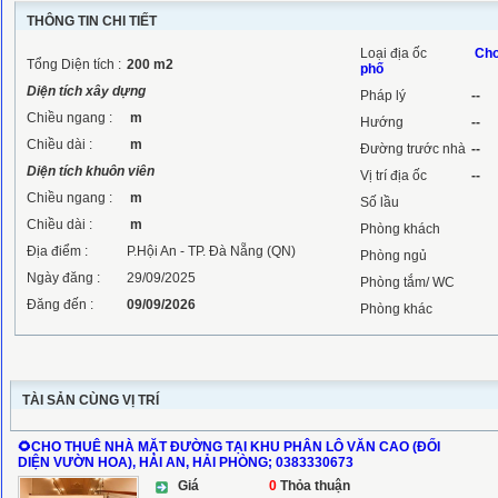
THÔNG TIN CHI TIẾT
Loại địa ốc
Cho
Tổng Diện tích :
200
m2
phố
Diện tích xây dựng
Pháp lý
--
Chiều ngang :
m
Hướng
--
Chiều dài :
m
Đường trước nhà
--
Diện tích khuôn viên
Vị trí địa ốc
--
Chiều ngang :
m
Số lầu
Chiều dài :
m
Phòng khách
Địa điểm :
P.Hội An - TP. Đà Nẵng (QN)
Phòng ngủ
Ngày đăng :
29/09/2025
Phòng tắm/ WC
Đăng đến :
09/09/2026
Phòng khác
TÀI SẢN CÙNG VỊ TRÍ
🌻CHO THUÊ NHÀ MẶT ĐƯỜNG TẠI KHU PHÂN LÔ VĂN CAO (ĐỐI
DIỆN VƯỜN HOA), HẢI AN, HẢI PHÒNG; 0383330673
Giá
0
Thỏa thuận