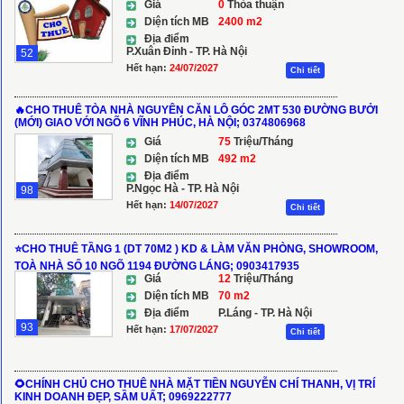
Giá
0
Thỏa thuận
Diện tích MB
2400 m2
Địa điểm
P.Xuân Đỉnh - TP. Hà Nội
52
Hết hạn:
24/07/2027
Chi tiết
🔥CHO THUÊ TÒA NHÀ NGUYÊN CĂN LÔ GÓC 2MT 530 ĐƯỜNG BƯỞI
(MỚI) GIAO VỚI NGÕ 6 VĨNH PHÚC, HÀ NỘI; 0374806968
Giá
75
Triệu/Tháng
Diện tích MB
492 m2
Địa điểm
P.Ngọc Hà - TP. Hà Nội
98
Hết hạn:
14/07/2027
Chi tiết
⭐️CHO THUÊ TẦNG 1 (DT 70M2 ) KD & LÀM VĂN PHÒNG, SHOWROOM,
TOÀ NHÀ SỐ 10 NGÕ 1194 ĐƯỜNG LÁNG; 0903417935
Giá
12
Triệu/Tháng
Diện tích MB
70 m2
Địa điểm
P.Láng - TP. Hà Nội
93
Hết hạn:
17/07/2027
Chi tiết
🌻CHÍNH CHỦ CHO THUÊ NHÀ MẶT TIỀN NGUYỄN CHÍ THANH, VỊ TRÍ
KINH DOANH ĐẸP, SẦM UẤT; 0969222777