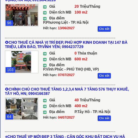
VỌNG, HÀ NỘI, 091.864.9228
Giá
20
Triệu/Tháng
Diện tích MB
100 m2
Địa điểm
P.Phương Liệt - TP. Hà Nội
96
Hết hạn:
13/06/2027
Chi tiết
🌻CHO THUÊ CẢ NHÀ VỊ TRÍ ĐẸP, PHÙ HỢP KINH DOANH TẠI 147 BÀ
TRIỆU, LIÊN BẢO, TP.VĨNH YÊN; 0904237729
Giá
0
Thỏa thuận
Diện tích MB
600 m2
Địa điểm
P.Vĩnh Phúc - PHÚ THỌ (HB, VP)
103
Hết hạn:
07/07/2027
Chi tiết
🌻CHÍNH CHỦ CHO THUÊ TẦNG 1,2,3,4 NHÀ 7 TẦNG 576 THỤY KHUÊ,
TÂY HỒ, HN; 0904166387
Giá
40
Triệu/Tháng
Diện tích MB
400 m2
Địa điểm
P.Tây Hồ - TP. Hà Nội
64
Hết hạn:
04/07/2027
Chi tiết
⭐️CHO THUÊ VP MỚI ĐẸP 3 TẦNG - CĂN GÓC KHU ĐẤT DỊCH VỤ HÀ