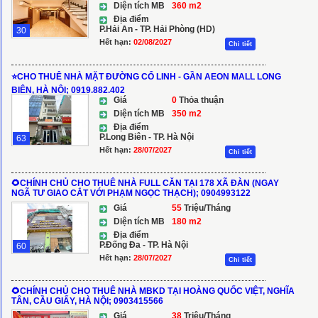
Diện tích MB
360 m2
Địa điểm
P.Hải An - TP. Hải Phòng (HD)
30
Hết hạn:
02/08/2027
Chi tiết
⭐️CHO THUÊ NHÀ MẶT ĐƯỜNG CỔ LINH - GẦN AEON MALL LONG
BIÊN, HÀ NỘI; 0919.882.402
Giá
0
Thỏa thuận
Diện tích MB
350 m2
Địa điểm
P.Long Biên - TP. Hà Nội
63
Hết hạn:
28/07/2027
Chi tiết
🌻CHÍNH CHỦ CHO THUÊ NHÀ FULL CĂN TẠI 178 XÃ ĐÀN (NGAY
NGÃ TƯ GIAO CẮT VỚI PHẠM NGỌC THẠCH); 0904993122
Giá
55
Triệu/Tháng
Diện tích MB
180 m2
Địa điểm
P.Đống Đa - TP. Hà Nội
60
Hết hạn:
28/07/2027
Chi tiết
🌻CHÍNH CHỦ CHO THUÊ NHÀ MBKD TẠI HOÀNG QUỐC VIỆT, NGHĨA
TÂN, CẦU GIẤY, HÀ NỘI; 0903415566
Giá
38
Triệu/Tháng